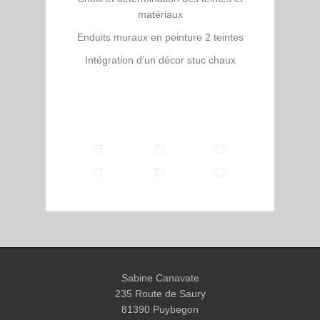
matériaux
Enduits muraux en peinture 2 teintes
Intégration d’un décor stuc chaux
Sabine Canavate
235 Route de Saury
81390 Puybegon