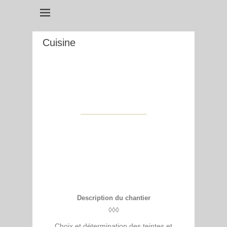
Cuisine
Description du chantier
◊◊◊
Choix et détermination des teintes et