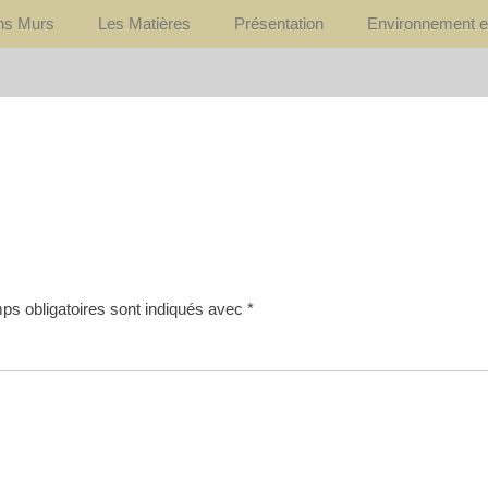
ons Murs
Les Matières
Présentation
Environnement e
s obligatoires sont indiqués avec
*