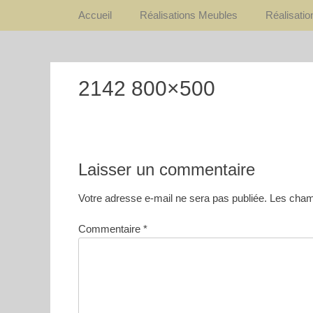
Premier Menu
Aller
Accueil
Réalisations Meubles
Réalisati
au
contenu
2142 800×500
Laisser un commentaire
Votre adresse e-mail ne sera pas publiée.
Les champ
Commentaire
*