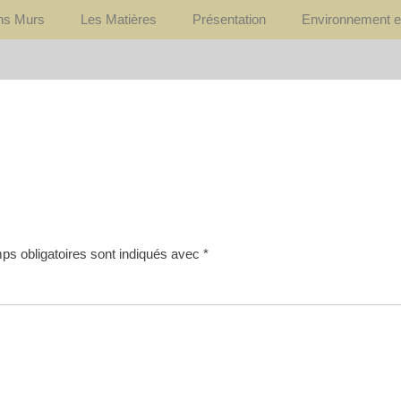
ons Murs
Les Matières
Présentation
Environnement e
s obligatoires sont indiqués avec
*