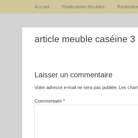
Premier Menu
Aller
Accueil
Réalisations Meubles
Réalisati
au
contenu
article meuble caséine 3
Laisser un commentaire
Votre adresse e-mail ne sera pas publiée.
Les champ
Commentaire
*